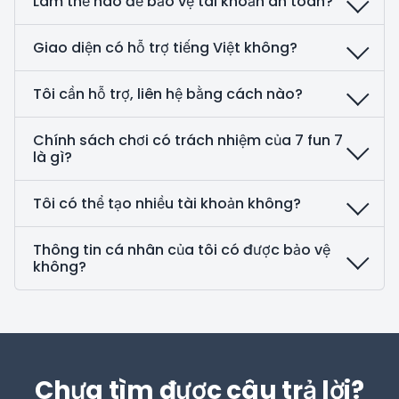
Làm thế nào để bảo vệ tài khoản an toàn?
Giao diện có hỗ trợ tiếng Việt không?
Tôi cần hỗ trợ, liên hệ bằng cách nào?
Chính sách chơi có trách nhiệm của 7 fun 7
là gì?
Tôi có thể tạo nhiều tài khoản không?
Thông tin cá nhân của tôi có được bảo vệ
không?
Chưa tìm được câu trả lời?