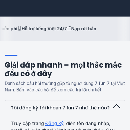
miễn phí
Hỗ trợ tiếng Việt 24/7
Nạp rút bằng VND
Tài kh
Giải đáp nhanh – mọi thắc mắc
đều có ở đây
Danh sách câu hỏi thường gặp từ người dùng
7 fun 7
tại Việt
Nam. Bấm vào câu hỏi để xem câu trả lời chi tiết.
Tôi đăng ký tài khoản 7 fun 7 như thế nào?
Truy cập trang
Đăng ký
, điền tên đăng nhập,