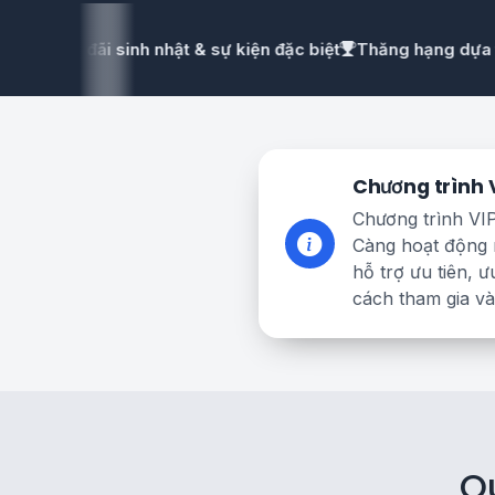
iệt
Ưu đãi sinh nhật & sự kiện đặc biệt
Thăng hạng dựa trê
Chương trình VI
Chương trình VI
Càng hoạt động n
hỗ trợ ưu tiên, 
cách tham gia và
Qu