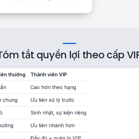
Tóm tắt quyền lợi theo cấp VI
iên thường
Thành viên VIP
uẩn
Cao hơn theo hạng
i chung
Ưu tiên xử lý trước
ó
Sinh nhật, sự kiện riêng
hường
Ưu tiên nhanh hơn
Đầy đủ + quản lý VIP