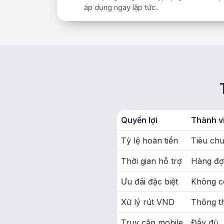
áp dụng ngay lập tức.
Quyền lợi
Thành v
Tỷ lệ hoàn tiền
Tiêu ch
Thời gian hỗ trợ
Hàng đợ
Ưu đãi đặc biệt
Không c
Xử lý rút VND
Thông t
Truy cập mobile
Đầy đủ