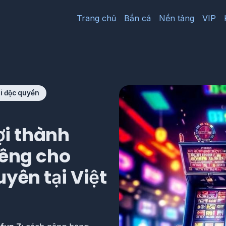
Trang chủ
Bắn cá
Nền tảng
VIP
i độc quyền
ợi thành
iêng cho
yên tại Việt