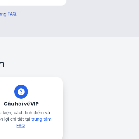
rang FAQ
.
m
Câu hỏi về VIP
u kiện, cách tính điểm và
 lợi chi tiết tại
trung tâm
FAQ
.