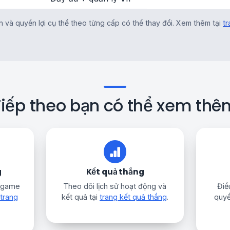
n và quyền lợi cụ thể theo từng cấp có thể thay đổi. Xem thêm tại
t
Tiếp theo bạn có thể xem thê
g
Kết quả thắng
c game
Theo dõi lịch sử hoạt động và
Điề
trang
kết quả tại
trang kết quả thắng
.
quyền