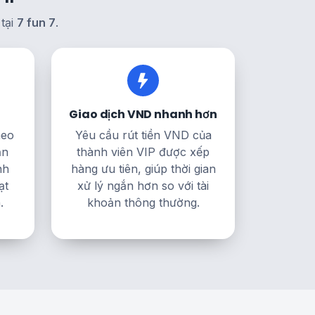
 tại
7 fun 7
.
Giao dịch VND nhanh hơn
heo
Yêu cầu rút tiền VND của
ần
thành viên VIP được xếp
nh
hàng ưu tiên, giúp thời gian
ạt
xử lý ngắn hơn so với tài
.
khoản thông thường.