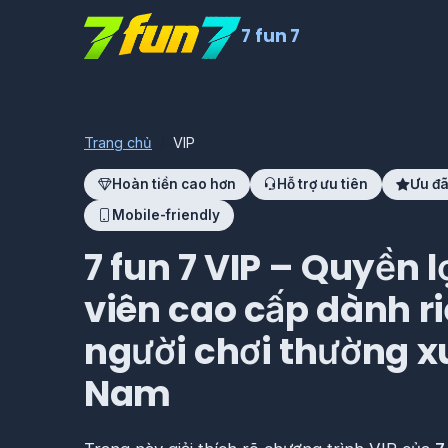
7 fun 7
Trang chủ
VIP
Hoàn tiền cao hơn
Hỗ trợ ưu tiên
Ưu đã
Mobile-friendly
7 fun 7 VIP – Quyền l
viên cao cấp dành r
người chơi thường xu
Nam