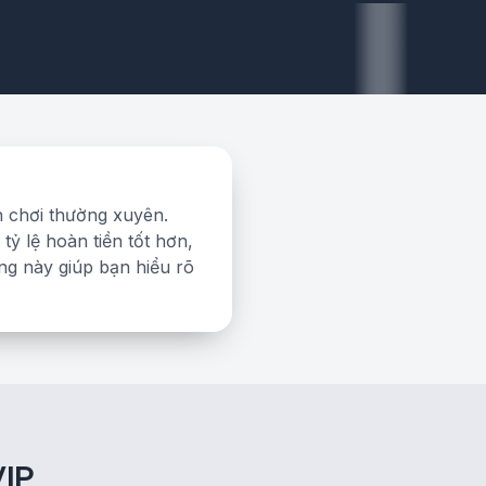
ử lý
Hoàn tiền theo tỷ lệ VIP
Hỗ trợ ưu tiên tiếng Việt
Ưu đ
 chơi thường xuyên.
ỷ lệ hoàn tiền tốt hơn,
ang này giúp bạn hiểu rõ
VIP