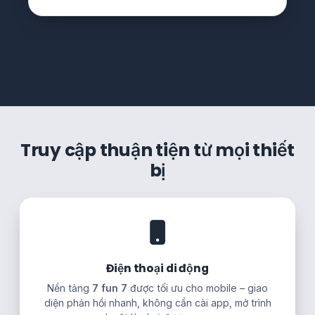
Truy cập thuận tiện từ mọi thiết
bị
Điện thoại di động
Nền tảng
7 fun 7
được tối ưu cho mobile – giao
diện phản hồi nhanh, không cần cài app, mở trình