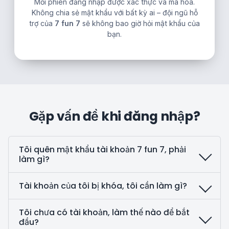
Mỗi phiên đăng nhập được xác thực và mã hóa.
Không chia sẻ mật khẩu với bất kỳ ai – đội ngũ hỗ
trợ của
7 fun 7
sẽ không bao giờ hỏi mật khẩu của
bạn.
Gặp vấn đề khi đăng nhập?
Tôi quên mật khẩu tài khoản 7 fun 7, phải
làm gì?
Tài khoản của tôi bị khóa, tôi cần làm gì?
Tôi chưa có tài khoản, làm thế nào để bắt
đầu?