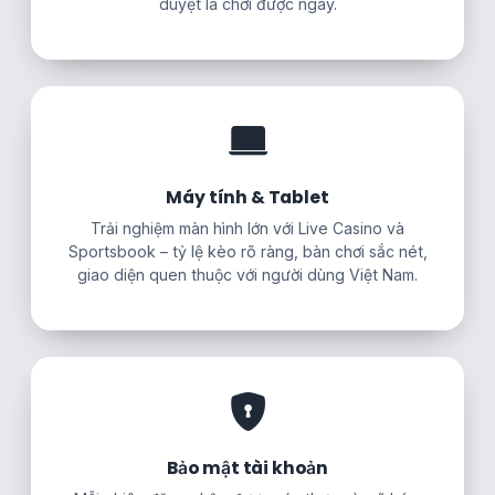
duyệt là chơi được ngay.
Máy tính & Tablet
Trải nghiệm màn hình lớn với Live Casino và
Sportsbook – tỷ lệ kèo rõ ràng, bàn chơi sắc nét,
giao diện quen thuộc với người dùng Việt Nam.
Bảo mật tài khoản